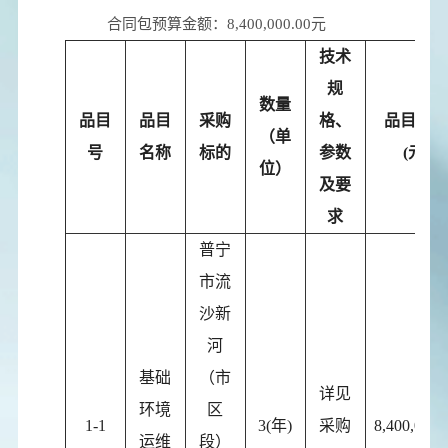
合同包预算金额：
8,400,000.00元
技术
规
数量
品目
品目
采购
格、
品目预算
（单
号
名称
标的
参数
(元)
位）
及要
求
普宁
市流
沙新
河
基础
（市
详见
环境
区
1-1
3(年)
采购
8,400,000.
运维
段）