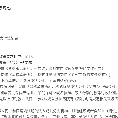
条规定。
重大违法记录；
政策要求的中小企业。
具备且符合下列要求：
提供《资格承诺函》，格式详见
谈判
文件《第五章
报价
文件格式》；
：
提供《资格承诺函》，格式详见
谈判
文件《第五章
报价
文件格式》；
供书面承诺，可参照
谈判
文件相关承诺格式内容）
大违法记录：提供《资格承诺函》，格式详见
谈判
文件《第五章
报价
文件
处罚或者责令停产停业、吊销许可证或者执照、较大数额罚款等行政处罚
00万元以上的罚款，法律、行政法规以及国务院有关部门明确规定相关领域“
华人民共和国境内注册的法人或其分支机构、其他组织或者自然人（提供
凭证副本复印件加盖公章，例如：营业执照、事业单位法人证书、社会团