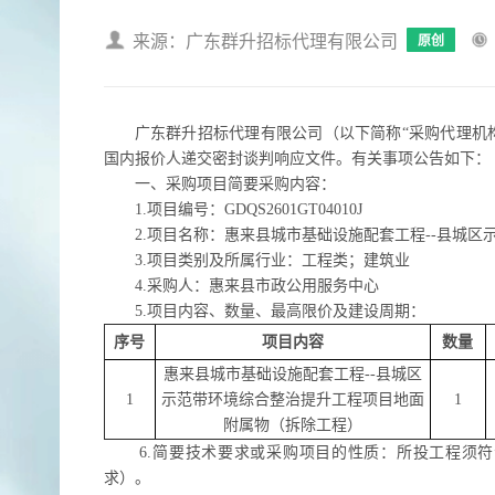
来源：广东群升招标代理有限公司
原创
广东群升招标代理有限公司
（以下简称
“采购代理机
国内报价人递交密封谈判响应文件。有关事项公告如下：
一、采购项目简要采购内容：
1.项目编号：
GDQS2601GT04010J
2.项目名称：
惠来县城市基础设施配套工程
--县城
3.项目类别
及所属行业
：工程类
；
建筑业
4.
采购人
：
惠来县市政公用服务中心
5.项目内容、数量、
最高限价
及
建设周期
：
序号
项目内容
数量
惠来县城市基础设施配套工程
--县城区
1
示范带环境综合整治提升工程项目地面
1
附属物（拆除工程）
6.简要技术要求或采购项目的性质：所投
工程
须符
求）。