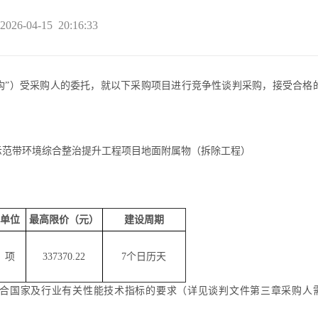
2026-04-15
20:16:33
构”）受
采购人
的委托，就以下采购项目进行竞争性谈判采购，接受合格
区示范带环境综合整治提升工程项目地面附属物（拆除工程）
单位
最高限价
（元）
建设周期
项
337370.22
7个日历天
合国家及行业有关性能技术指标的要求（详见谈判文件第三章
采购人