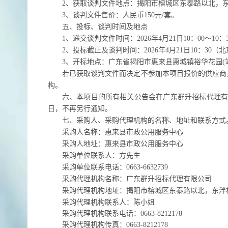
2、获取
谈判
文件地点：
揭阳市榕城区东泰路以北，
3、
谈判
文件售价：人民币
150元/套。
五
、投标、谈判时间及地点
1、递交谈判文件时间：20
26
年
4
月
21
日
10
：
00
～
10
：
2、投标截止及谈判时间：20
26
年
4月21
日
1
0
：
3
0（北
3、开标地点：广东省揭阳市惠来县惠城镇裕华花园(
若已
获取
谈判文件
而决定不参加本项目报价的供应商
构。
六
、本项目的所有相关公告会在广东群升招标代理
日，不再另行通知。
七
、
采购人
、采购代理机构的名称、地址和联系方式
采购人
名称：
惠来县市政公用服务中心
采购人
地址：
惠来县市政公用服务中心
采购单位联系人：方先生
采购单位联系电话：
0663-6632739
采购代理机构名称：
广东群升招标代理有限公司
采购代理机构地址：
揭阳市榕城区东泰路以北，东泮
采购代理机构联系人：
陈
小姐
采购代理机构联系电话：
0663-
8212178
采购代理机构传真：
0663-
8212178