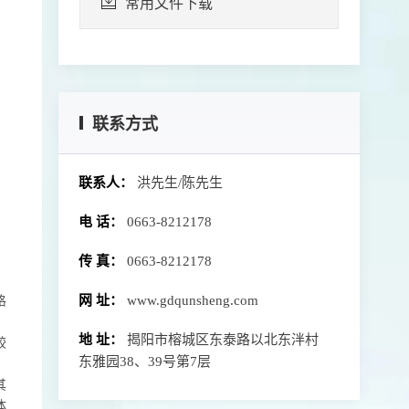
常用文件下载
联系方式
联系人：
洪先生/陈先生
电 话：
0663-8212178
传 真：
0663-8212178
网 址：
www.gdqunsheng.com
格
。
地 址：
揭阳市榕城区东泰路以北东泮村
较
东雅园38、39号第7层
其
体