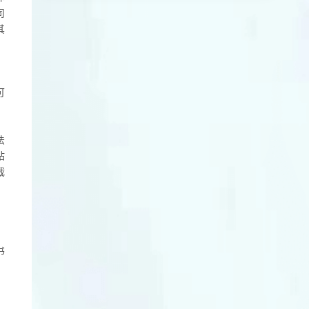
司
其
；
可
；
法
站
截
书