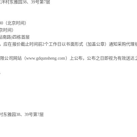
东泮村东雅园
38、39号第7层
30
（北京时间）
京时间）
站南路)四栋首层
，应在报价截止时间前
2个工作日以书面形式（加盖公章）通知采购代理
有限公司网站（
www.gdqunsheng.com）上公布，公布之日即视为有效送达
。
村东雅园
38、39号第7层