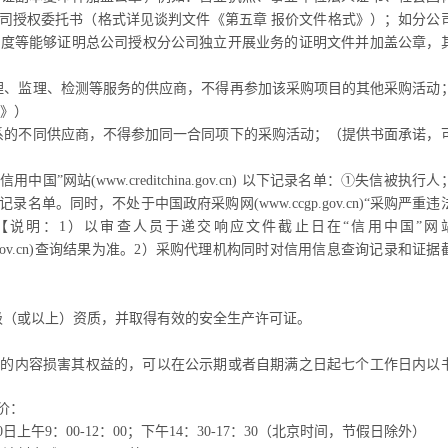
司授权委托书（格式详见谈判文件《第五章 报价文件格式》）；如分公
制度等能够证明总公司授权分公司独立开展业务的证明文件并加盖公章，
理、监理、检测等服务的供应商，不得再参加该采购项目的其他采购活动
式》）
系的不同供应商，不得参加同一合同项下的采购活动；
（提供书面承诺，
网站(www.creditchina.gov.cn) 以下记录名单：①失信被执行人
。同时，不处于中国政府采购网(www.ccgp.gov.cn)“采购严重违
【说明：1）
以审查人员
于递交响应文件截止日在
“信用中国”网
ww.ccgp.gov.cn)查询结果为准。2）采购代理机构同时对信用信息查询记录和证据
级（或以上）资质，并取得有效的安全生产许可证。
件的内容损害其权益的，可以在公示期或者自期满之日起七个工作日内以
价：
0
日
上午
9：00-
12
：
0
0；下午14：30-17：
3
0（北京时间，节假日除外）