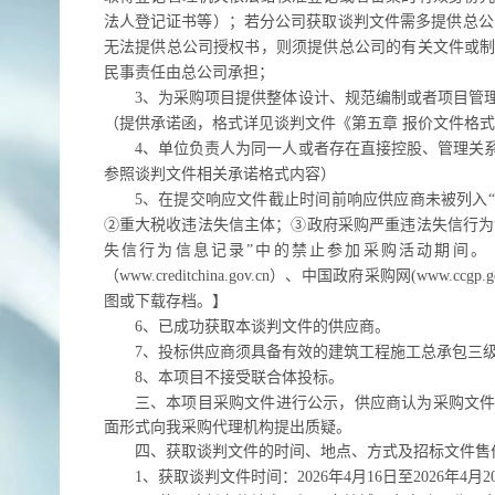
法人登记证书等）；若分公司获取谈判文件需多提供总公
无法提供总公司授权书，则须提供总公司的有关文件或
民事责任由总公司承担；
3、为采购项目提供整体设计、规范编制或者项目管
（提供承诺函，格式详见谈判文件《第五章 报价文件格
4、单位负责人为同一人或者存在直接控股、管理关
参照
谈判
文件相关承诺格式内容）
5、在提交响应文件截止时间前响应供应商未被列入“信用中国”
②重大税收违法失信主体；③政府采购严重违法失信行为记录名单
失信行为信息记录”中的禁止参加采购活动期间。
（www.creditchina.gov.cn）、中国政府采购网(w
图或下载存档。】
6、已成功
获取
本谈判文件的供应商。
7、
投标供应商须具备有效的建筑工程施工总承包三
8、本项目不接受联合体投标。
三、本项目采购文件进行公示，供应商认为采购文
面形式向我采购代理机构提出质疑。
四、获取
谈判
文件的时间、地点、方式及招标文件售
1、获取
谈判
文件时间：
20
26
年
4
月
16
日至
20
26
年
4
月
2