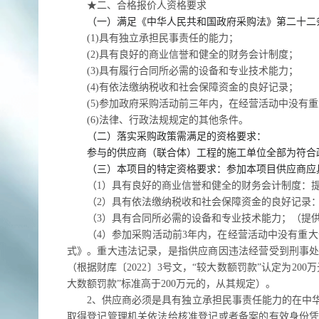
★
二、合格报价人资格要求
（一）
满足《中华人民共和国政府采购法》第二十二
(1)具有独立承担民事责任的能力；
(2)具有良好的商业信誉和健全的财务会计制度；
(3)具有履行合同所必需的设备和专业技术能力；
(4)有依法缴纳税收和社会保障资金的良好记录；
(5)参加政府采购活动前三年内，在经营活动中没有
(6)法律、行政法规规定的其他条件。
（二）落实采购政策需满足的资格要求：
参与的供应商（联合体）工程的施工单位全部为符合
（三）
本项目的特定资格要求：参加本项目供应商应
（
1）
具有良好的商业信誉和健全的财务会计制度：
（
2）具
有依法缴纳税收和社会保障资金的良好记录
（
3）具有合同所必需的设备和专业技术能力；（提
（
4）参加采购活动前3年内，在经营活动中没有重
式》。重大违法记录，是指供应商因违法经营受到刑事
（根据财库〔
2022〕3号文，“较大数额罚款”认定为2
大数额罚款”标准高于200万元的，从其规定）。
2、供应商必须是具有独立承担民事责任能力的在中
取得登记管理机关依法给核准登记或者备案的有效身份