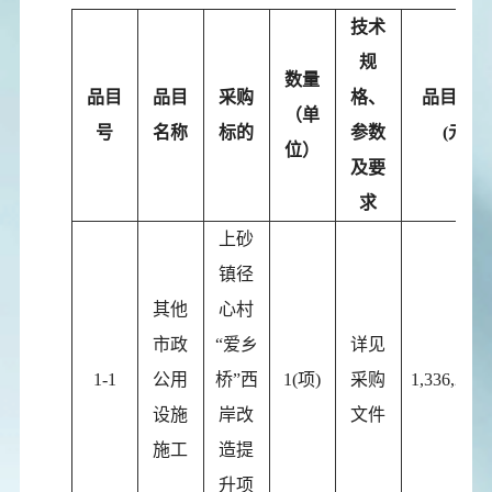
技术
规
数量
品目
品目
采购
格、
品目预算
（单
号
名称
标的
参数
(元)
位）
及要
求
上砂
镇径
其他
心村
市政
“爱乡
详见
1-1
公用
桥”西
1(项)
采购
1,336,208.
设施
岸改
文件
施工
造提
升项